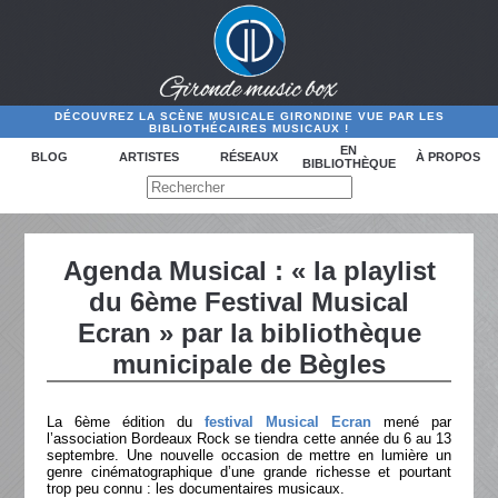
DÉCOUVREZ LA SCÈNE MUSICALE GIRONDINE VUE PAR LES
BIBLIOTHÉCAIRES MUSICAUX !
EN
BLOG
ARTISTES
RÉSEAUX
À PROPOS
BIBLIOTHÈQUE
Agenda Musical : « la playlist
du 6ème Festival Musical
Ecran » par la bibliothèque
municipale de Bègles
La 6ème édition du
festival Musical Ecran
mené par
l’association Bordeaux Rock se tiendra cette année du 6 au 13
septembre. Une nouvelle occasion de mettre en lumière un
genre cinématographique d’une grande richesse et pourtant
trop peu connu : les documentaires musicaux.