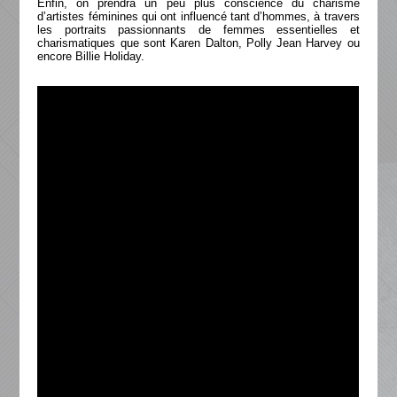
Enfin, on prendra un peu plus conscience du charisme
d’artistes féminines qui ont influencé tant d’hommes, à travers
les portraits passionnants de femmes essentielles et
charismatiques que sont Karen Dalton, Polly Jean Harvey ou
encore Billie Holiday.