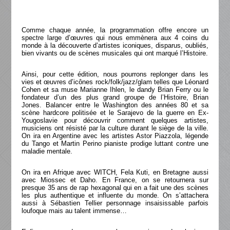
Comme chaque année, la programmation offre encore un
spectre large d’œuvres qui nous emmènera aux 4 coins du
monde à la découverte d’artistes iconiques, disparus, oubliés,
bien vivants ou de scènes musicales qui ont marqué l’Histoire.
Ainsi, pour cette édition, nous pourrons replonger dans les
vies et œuvres d’icônes rock/folk/jazz/glam telles que Léonard
Cohen et sa muse Marianne Ihlen, le dandy Brian Ferry ou le
fondateur d’un des plus grand groupe de l’Histoire, Brian
Jones. Balancer entre le Washington des années 80 et sa
scène hardcore politisée et le Sarajevo de la guerre en Ex-
Yougoslavie pour découvrir comment quelques artistes,
musiciens ont résisté par la culture durant le siège de la ville.
On ira en Argentine avec les artistes Astor Piazzola, légende
du Tango et Martin Perino pianiste prodige luttant contre une
maladie mentale.
On ira en Afrique avec WITCH, Fela Kuti, en Bretagne aussi
avec Miossec et Daho. En France, on se retournera sur
presque 35 ans de rap hexagonal qui en a fait une des scènes
les plus authentique et influente du monde. On s’attachera
aussi à Sébastien Tellier personnage insaisissable parfois
loufoque mais au talent immense…