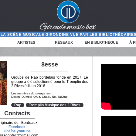
LA SCÈNE MUSICALE GIRONDINE VUE PAR LES BIBLIOTHÉCAIRES
ARTISTES
RÉSEAUX
EN BIBLIOTHÈQUE
À 
8esse
Groupe de Rap bordelais fondé en 2017. Le
groupe a été sélectionné pour le Tremplin des
2 Rives édition 2018.
Les membres du groupe sont :
Decim, Dumbill, Oruz, Chapi, No, TaiOne
Rap
Tremplin Musique des 2 Rives
Contacts
riginaire de : Bordeaux
Facebook
Chaîne youtube
ssecontact@gmail.com