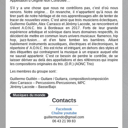
Appellation d’Origine Non Contrôlée…
S’il y a une chose que nous ne contrôlons pas, c’est d’où nous
venons. Notre origine… En revanche, il n’appartient qu’à nous de
tirer parti de notre héritage et de nos apprentissages afin de tenter de
tracer de nouvelles voies. C’est ainsi que trois musiciens éclectiques,
Guillermo Guillén, Alex Carrasco et Jérémy Lacoste, se rencontrent et
créent A.O.N.C. trio à Bordeaux en 2017. Forts de leur grande
expérience artistique et scénique dans leurs domaines respectifs, ils
décident de mettre en commun leurs univers musicaux: flamenco, hip
hop, jazz-fusion… et d’en faire tomber les barrières. Alliant
habilement instruments acoustiques, électriques et électroniques, le
répertoire d’ A.O.N.C. trio est riche et intrigant, en dehors des styles et
des étiquettes qui contraignent la musique à un espace auquel elle
ne saurait appartenir. C’est ce besoin de perdre le contrôle, de se
laisser dériver au delà des appellations et des références qui inspire
les compositions originales du trio. (D.R.) (AONC Trio)
Les membres du groupe sont :
Guillermo Guillén – Guitare / Guitarra, composition/composición
Alex Carrasco – Percussions /Percusiones, MPC
Jérémy Lacoste – Basse/Bajo
Musiques du monde
Contacts
Facebook
Chaîne youtube
guillermundo@gmail.com
06 43 21 99 83