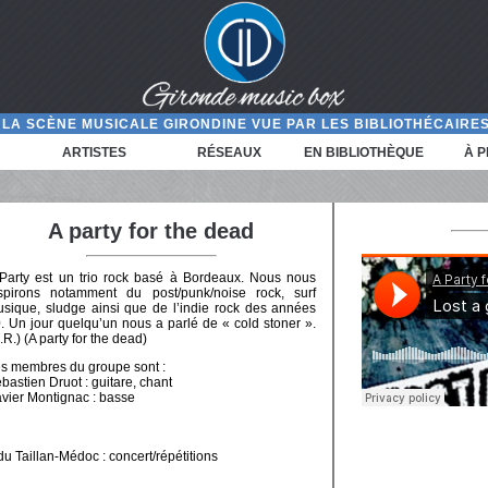
LA SCÈNE MUSICALE GIRONDINE VUE PAR LES BIBLIOTHÉCAIRES
ARTISTES
RÉSEAUX
EN BIBLIOTHÈQUE
À 
A party for the dead
Party est un trio rock basé à Bordeaux. Nous nous
spirons notamment du post/punk/noise rock, surf
sique, sludge ainsi que de l’indie rock des années
. Un jour quelqu’un nous a parlé de « cold stoner ».
.R.) (A party for the dead)
s membres du groupe sont :
bastien Druot : guitare, chant
vier Montignac : basse
 Taillan-Médoc : concert/répétitions