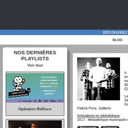
DÉCOUVREZ 
BLOG
NOS DERNIÈRES
PLAYLISTS
Voir tout
A 
in
mu
90
(D
Le
Sé
Xa
Patrick Pons : batterie
Opération ReDisco
Animations en bibliothèque
:
2017 : Médiathèque municipale du