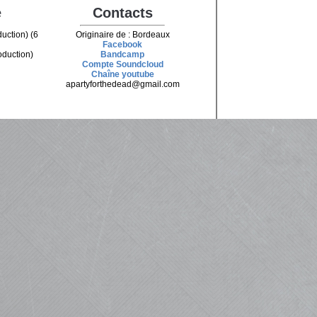
e
Contacts
uction) (6
Originaire de : Bordeaux
Facebook
oduction)
Bandcamp
Compte Soundcloud
Chaîne youtube
apartyforthedead@gmail.com