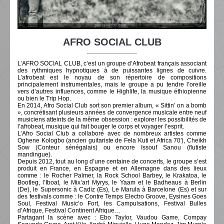
AFRO SOCIAL CLUB
L’AFRO SOCIAL CLUB, c’est un groupe d’Afrobeat français associant
des rythmiques hypnotiques à de puissantes lignes de cuivre.
L’afrobeat est le noyau de son répertoire de compositions
principalement instrumentales, mais le groupe a pu tendre l’oreille
vers d’autres influences, comme le Highlife, la musique éthiopienne
ou bien le Trip Hop.
En 2014, Afro Social Club sort son premier album, « Sittin’ on a bomb
», concrétisant plusieurs années de convergence musicale entre neuf
musiciens atteints de la même obsession : explorer les possibilités de
l’afrobeat, musique qui fait bouger le corps et voyager l’esprit.
L’Afro Social Club a collaboré avec de nombreux artistes comme
Oghene Kologbo (ancien guitariste de Fela Kuti et Africa 70′), Cheikh
Sow (Conteur sénégalais) ou encore Issouf Sanou (flutiste
mandingue).
Depuis 2012, tout au long d’une centaine de concerts, le groupe s’est
produit en France, en Espagne et en Allemagne dans des lieux
comme : le Rocher Palmer, la Rock School Barbey, le Krakatoa, le
Bootleg, l’Iboat, le Mix’art Myrys, le Yaam et le Badheaus à Berlin
(De), le Supersonic à Cadiz (Es), Le Marula à Barcelone (Es) et sur
des festivals comme : le Contre Temps Electro Groove, Eysines Goes
Soul, Festival Music’o Fort, les Campulsations, Festival Bulles
d’Afrique, Festival Continent Afrique…
Partagant la scène avec : Ebo Taylor, Vaudou Game, Compay