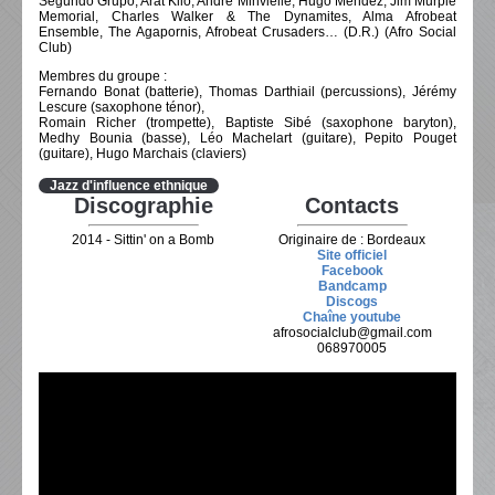
Segundo Grupo, Arat Kilo, André Minvielle, Hugo Mendez, Jim Murple
Memorial, Charles Walker & The Dynamites, Alma Afrobeat
Ensemble, The Agapornis, Afrobeat Crusaders… (D.R.) (Afro Social
Club)
Membres du groupe :
Fernando Bonat (batterie), Thomas Darthiail (percussions), Jérémy
Lescure (saxophone ténor),
Romain Richer (trompette), Bapti
ste Sibé (saxophone baryton),
Medhy Bounia (basse), Léo Machelart (guitare), Pepito Pouget
(guitare), Hugo Marchais (claviers)
Jazz d'influence ethnique
Discographie
Contacts
2014 - Sittin' on a Bomb
Originaire de : Bordeaux
Site officiel
Facebook
Bandcamp
Discogs
Chaîne youtube
afrosocialclub@gmail.com
068970005