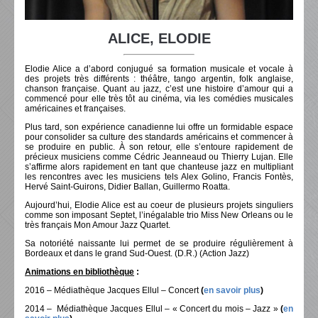
ALICE, ELODIE
Elodie Alice a d’abord conjugué sa formation musicale et vocale à
des projets très différents : théâtre, tango argentin, folk anglaise,
chanson française. Quant au jazz, c’est une histoire d’amour qui a
commencé pour elle très tôt au cinéma, via les comédies musicales
américaines et françaises.
Plus tard, son expérience canadienne lui offre un formidable espace
pour consolider sa culture des standards américains et commencer à
se produire en public. À son retour, elle s’entoure rapidement de
précieux musiciens comme Cédric Jeanneaud ou Thierry Lujan. Elle
s’affirme alors rapidement en tant que chanteuse jazz en multipliant
les rencontres avec les musiciens tels Alex Golino, Francis Fontès,
Hervé Saint-Guirons, Didier Ballan, Guillermo Roatta.
Aujourd’hui, Elodie Alice est au coeur de plusieurs projets singuliers
comme son imposant Septet, l’inégalable trio Miss New Orleans ou le
très français Mon Amour Jazz Quartet.
Sa notoriété naissante lui permet de se produire régulièrement à
Bordeaux et dans le grand Sud-Ouest. (D.R.) (Action Jazz)
Animations en bibliothèque
:
2016 – Médiathèque Jacques Ellul – Concert
(
en savoir plus
)
2014 – Médiathèque Jacques Ellul – « Concert du mois – Jazz »
(
en