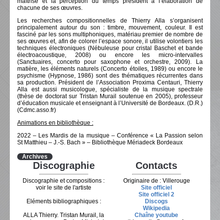
maîtrise et la perception du temps président à l’élaboration de
chacune de ses œuvres.
Les recherches compositionnelles de Thierry Alla s’organisent
principalement autour du son : timbre, mouvement, couleur. Il est
fasciné par les sons multiphoniques, matériau premier de nombre de
ses œuvres et, afin de colorer l’espace sonore, il utilise volontiers les
techniques électroniques (Nébuleuse pour cristal Baschet et bande
électroacoustique, 2008) ou encore les micro-intervalles
(Sanctuaires, concerto pour saxophone et orchestre, 2009). La
matière, les éléments naturels (Concerto étoiles, 1989) ou encore le
psychisme (Hypnose, 1986) sont des thématiques récurrentes dans
sa production. Président de l’Association Proxima Centauri, Thierry
Alla est aussi musicologue, spécialiste de la musique spectrale
(thèse de doctorat sur Tristan Murail soutenue en 2005), professeur
d’éducation musicale et enseignant à l’Université de Bordeaux. (D.R.)
(Cdmc.asso.fr)
Animations en bibliothèque :
2022 – Les Mardis de la musique – Conférence « La Passion selon
St Matthieu – J.-S. Bach » – Bibliothèque Mériadeck Bordeaux
Archives
Discographie
Contacts
Discographie et compositions :
Originaire de : Villerouge
voir le site de l'artiste
Site officiel
Site officiel 2
Eléments bibliographiques :
Discogs
Wikipedia
ALLA Thierry. Tristan Murail, la
Chaîne youtube