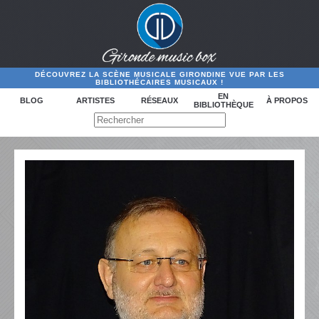
DÉCOUVREZ LA SCÈNE MUSICALE GIRONDINE VUE PAR LES
BIBLIOTHÉCAIRES MUSICAUX !
EN
BLOG
ARTISTES
RÉSEAUX
À PROPOS
BIBLIOTHÈQUE