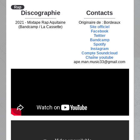
Rap
Discographie
Contacts
2021 - Mixtape Rap Aquitaine
Originaire de : Bordeaux
(Bandcamp / La Cassette)
Site officiel
Facebook
Twitter
Bandcamp
Spotify
Instagram
Compte Soundcloud
Chaîne youtube
ape.man.music33@gmail.com