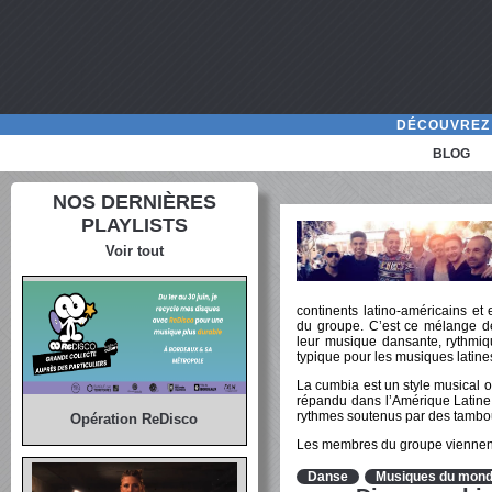
DÉCOUVREZ 
BLOG
NOS DERNIÈRES
PLAYLISTS
Voir tout
continents latino-américains e
du groupe. C’est ce mélange de tr
leur musique dansante, rythmiq
typique pour les musiques latine
La cumbia est un style musical 
répandu dans l’Amérique Latine.
rythmes soutenus par des tambo
Opération ReDisco
Les membres du groupe viennent d
Danse
Musiques du mon