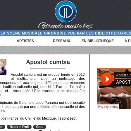
LA SCÈNE MUSICALE GIRONDINE VUE PAR LES BIBLIOTHÉCAIRES
ARTISTES
RÉSEAUX
EN BIBLIOTHÈQUE
À 
Apostol cumbia
Apostol cumbia est un groupe fondé en 2012
et multiculturel: c’est un métissage des
t européens dû aux origines différentes des membres
adition culturelle qui, enrichi à l’actuel, fait naître
ue et… ensoleillée ! Elle transmet cette atmosphère
s.
originaire de Colombie et de Panama qui s’est ensuite
 Il est marqué par une mélodie très sensuelle et des
urs.
e France, du Chili et du Mexique. Ils sont sept.
de
Rock n Roll
Soul