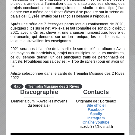
plusieurs années à l’animation d’ateliers rap avec ses élèves, des
projets concluant sur des enregistrements studio et des clips ( l’un
d’entre eux a même conduit ses élèves à se produire sur la scène du
palais de l’Élysée, invités par François Hollande à l’époque).
Après une série de 7 freestyles parus lors du confinement de 2020,
quelques clips sur le net, A’Rieka se fait connaître de son public début
2021 avec « On est choyé », une chanson humoristique, légère et
entraînante, qui dénonce sur un ton ironique, les conditions dans
lesquelles travaillent les enseignants.
2021 sera aussi l’année de la sortie de son deuxième album « Avec
les moyens du bordelais », projet aux multiples couleurs musicales,
ce qui semble définir l’un des principaux traits de personnalité de
l’artiste. N’oublions pas sa devise : « Trop de style(s) pour en avoir un
! »
Artiste sélectionnée dans le carde du Tremplin Musique des 2 Rives
2022.
Rap
Tremplin Musique des 2 Rives
Discographie
Contacts
Dernier album : «Avec les moyens
Originaire de : Bordeaux
du bordelais»
Site officiel
Facebook
Spotify
Instagram
Chaîne youtube
mczobi33@hotmail.fr