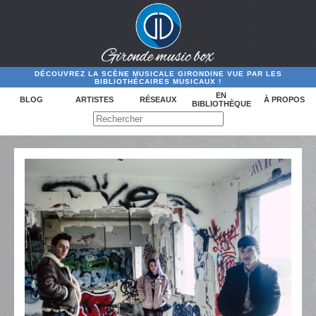
DÉCOUVREZ LA SCÈNE MUSICALE GIRONDINE VUE PAR LES
BIBLIOTHÉCAIRES MUSICAUX !
EN
BLOG
ARTISTES
RÉSEAUX
À PROPOS
BIBLIOTHÈQUE