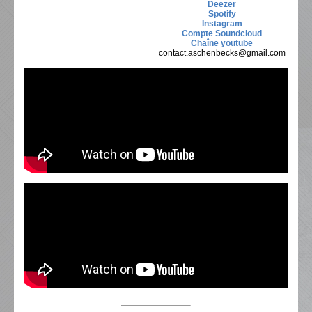
Deezer
Spotify
Instagram
Compte Soundcloud
Chaîne youtube
contact.aschenbecks@gmail.com