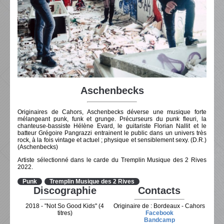
Aschenbecks
Originaires de Cahors, Aschenbecks déverse une musique forte
mélangeant punk, funk et grunge. Précurseurs du punk fleuri, la
chanteuse-bassiste Hélène Evard, le guitariste Florian Nallit et le
batteur Grégoire Pangrazzi entrainent le public dans un univers très
rock, à la fois vintage et actuel ; physique et sensiblement sexy. (D.R.)
(Aschenbecks)
Artiste sélectionné dans le carde du Tremplin Musique des 2 Rives
2022.
Punk
Tremplin Musique des 2 Rives
Discographie
Contacts
2018 - "Not So Good Kids" (4
Originaire de : Bordeaux - Cahors
titres)
Facebook
Bandcamp