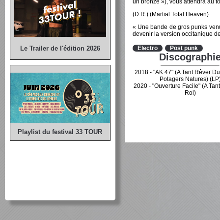
un bronze »), vous attendra au t
(D.R.) (Martial Total Heaven)
« Une bande de gros punks venu
devenir la version occitanique d
Le Trailer de l'édition 2026
Electro
Post punk
Discographi
2018 - "AK 47" (A Tant Rêver Du
Potagers Natures) (LP
2020 - "Ouverture Facile" (A Tan
Roi)‎
Playlist du festival 33 TOUR