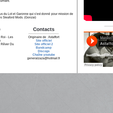
ournant.
s du Lot et Garonne qui s’est donné pour mission de
es Sleaford Mods. (Gonzai)
e
Contacts
 Roi - Les
Originaire de : Astaffort
)
Site officiel
t Rêver Du
Site officiel 2
Bandcamp
Discogs
Chaîne youtube
generalzaza@hotmail.fr