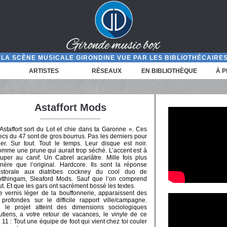
LA SCÈNE MUSICALE GIRONDINE VUE PAR LES BIBLIOTHÉCAIRES
ARTISTES
RÉSEAUX
EN BIBLIOTHÈQUE
À 
Astaffort Mods
Astaffort sort du Lot et chie dans ta Garonne ». Ces
cs du 47 sont de gros bourrus. Pas les derniers pour
ler. Sur tout. Tout le temps. Leur disque est noir.
mme une prune qui aurait trop séché. L’accent est à
uper au canif. Un Cabrel acariâtre. Mille fois plus
nère que l’original. Hardcore. Ils sont la réponse
astorale aux diatribes cockney du cool duo de
tthingam, Sleaford Mods. Sauf que l’on comprend
ut. Et que les gars ont sacrément bossé les textes.
e vernis léger de la bouffonnerie, apparaissent des
rofondes sur le difficile rapport ville/campagne.
e projet atteint des dimensions sociologiques
utiens, a votre retour de vacances, le vinyle de ce
it 11 : Tout une équipe de foot qui vient chez toi couler