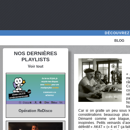
DÉCOUVREZ 
BLOG
NOS DERNIÈRES
PLAYLISTS
Voir tout
« 
me
râ
Co
co
vé
p
No
to
Car si on gratte un peu sous l
Opération ReDisco
considérations beaucoup plus p
Démarré comme une blague, l
inopinées. Petits veinards d’ao
définitif « AK47 » (« 4 et 7 ça fa