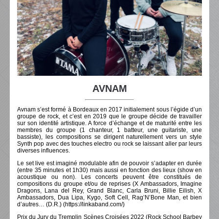
AVNAM
Avnam s’est formé à Bordeaux en 2017 initialement sous l’égide d’un
groupe de rock, et c’est en 2019 que le groupe décide de travailler
sur son identité artistique. A force d’échange et de maturité entre les
membres du groupe (1 chanteur, 1 batteur, une guitariste, une
bassiste), les compositions se dirigent naturellement vers un style
Synth pop avec des touches electro ou rock se laissant aller par leurs
diverses influences.
Le set live est imaginé modulable afin de pouvoir s’adapter en durée
(entre 35 minutes et 1h30) mais aussi en fonction des lieux (show en
acoustique ou non). Les concerts peuvent être constitués de
compositions du groupe et/ou de reprises (X Ambassadors, Imagine
Dragons, Lana del Rey, Grand Blanc, Carla Bruni, Billie Eilish, X
Ambassadors, Dua Lipa, Kygo, Soft Cell, Rag’N’Bone Man, et bien
d’autres… (D.R.) (https://linkaband.com/)
Prix du Jury du Tremplin Scènes Croisées 2022 (Rock School Barbey