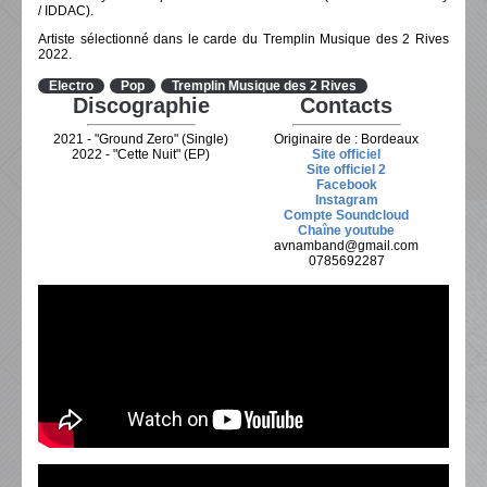
/ IDDAC).
Artiste sélectionné dans le carde du Tremplin Musique des 2 Rives
2022.
Electro
Pop
Tremplin Musique des 2 Rives
Discographie
Contacts
2021 - "Ground Zero" (Single)
Originaire de : Bordeaux
2022 - "Cette Nuit" (EP)
Site officiel
Site officiel 2
Facebook
Instagram
Compte Soundcloud
Chaîne youtube
avnamband@gmail.com
0785692287