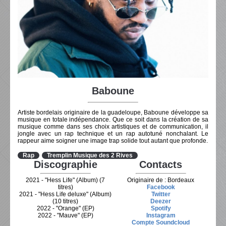
Baboune
Artiste bordelais originaire de la guadeloupe, Baboune développe sa
musique en totale indépendance. Que ce soit dans la création de sa
musique comme dans ses choix artistiques et de communication, il
jongle avec un rap technique et un rap autotuné nonchalant. Le
rappeur aime soigner une image trap solide tout autant que profonde.
Rap
Tremplin Musique des 2 Rives
Discographie
Contacts
2021 - "Hess Life" (Album) (7
Originaire de : Bordeaux
titres)
Facebook
2021 - "Hess Life deluxe" (Album)
Twitter
(10 titres)
Deezer
2022 - "Orange" (EP)
Spotify
2022 - "Mauve" (EP)
Instagram
Compte Soundcloud