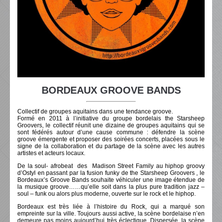
BORDEAUX GROOVE BANDS
Collectif de groupes aquitains dans une tendance groove.
Formé en 2011 à l’initiative du groupe bordelais the Starsheep
Groovers, le collectif réunit une dizaine de groupes aquitains qui se
sont fédérés autour d’une cause commune : défendre la scène
groove émergente et proposer des soirées concerts, placées sous le
signe de la collaboration et du partage de la scène avec les autres
artistes et acteurs locaux.
De la soul- afrobeat des Madison Street Family au hiphop groovy
d’Ostyl en passant par la fusion funky de the Starsheep Groovers , le
Bordeaux’s Groove Bands souhaite véhiculer une image étendue de
la musique groove……qu’elle soit dans la plus pure tradition jazz –
soul – funk ou alors plus moderne, ouverte sur le rock et le hiphop.
Bordeaux est très liée à l’histoire du Rock, qui a marqué son
empreinte sur la ville. Toujours aussi active, la scène bordelaise n’en
demeure pas moins aujourd’hui très éclectique. Dispersée, la scène