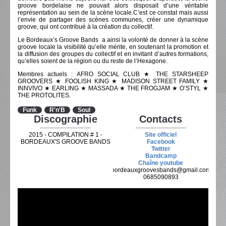
groove bordelaise ne pouvait alors disposait d’une véritable
représentation au sein de la scène locale.C’est ce constat mais aussi
l’envie de partager des scènes communes, créer une dynamique
groove, qui ont contribué à la création du collectif.
Le Bordeaux’s Groove Bands a ainsi la volonté de donner à la scène
groove locale la visibilité qu’elle mérite, en soutenant la promotion et
la diffusion des groupes du collectif et en invitant d’autres formations,
qu’elles soient de la région ou du reste de l’Hexagone.
Membres actuels : AFRO SOCIAL CLUB ★ THE STARSHEEP
GROOVERS ★ FOOLISH KING ★ MADISON STREET FAMILY ★
INNVIVO ★ EARLING ★ MASSADA ★ THE FROGJAM ★ O’STYL ★
THE PROTOLITES.
Funk
R'n'B
Soul
Discographie
Contacts
2015 - COMPILATION # 1 -
Site officiel
BORDEAUX'S GROOVE BANDS
Facebook
Twitter
Bandcamp
Chaîne youtube
bordeauxgroovesbands@gmail.com
0685090893