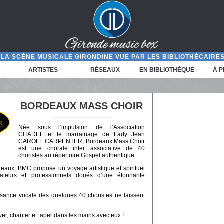
LA SCÈNE MUSICALE GIRONDINE VUE PAR LES BIBLIOTHÉCAIRES
ARTISTES
RÉSEAUX
EN BIBLIOTHÈQUE
À 
BORDEAUX MASS CHOIR
Née sous l’impulsion de l’Association
CITADEL et le marrainage de Lady Jean
CAROLE CARPENTER, Bordeaux Mass Choir
est une chorale inter associative de 40
choristes au répertoire Gospel authentique.
eaux, BMC propose un voyage artistique et spirituel
ateurs et professionnels doués d’une étonnante
uissance vocale des quelques 40 choristes ne laissent
ver, chanter et taper dans les mains avec eux !