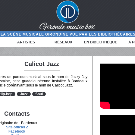
LA SCÈNE MUSICALE GIRONDINE VUE PAR LES BIBLIOTHÉCAIRES
ARTISTES
RÉSEAUX
EN BIBLIOTHÈQUE
À 
Calicot Jazz
rès un parcours musical sous le nom de Jazzy Jay
smine, cette guadeloupéenne installée à Bordeaux
ficie dorénavant sous le nom de Calicot Jazz.
Hip-hop
Jazz
Soul
Contacts
riginaire de : Bordeaux
Site officiel 2
Facebook