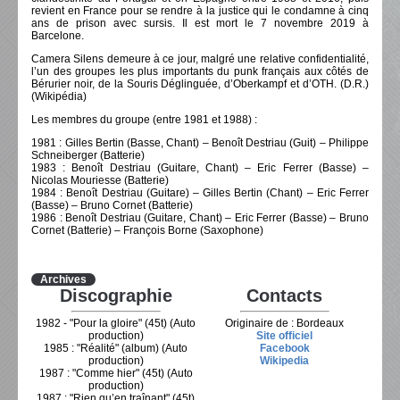
revient en France pour se rendre à la justice qui le condamne à cinq
ans de prison avec sursis. Il est mort le 7 novembre 2019 à
Barcelone.
Camera Silens demeure à ce jour, malgré une relative confidentialité,
l’un des groupes les plus importants du punk français aux côtés de
Bérurier noir, de la Souris Déglinguée, d’Oberkampf et d’OTH. (D.R.)
(Wikipédia)
Les membres du groupe (entre 1981 et 1988) :
1981 : Gilles Bertin (Basse, Chant) – Benoît Destriau (Guit) – Philippe
Schneiberger (Batterie)
1983 : Benoît Destriau (Guitare, Chant) – Eric Ferrer (Basse) –
Nicolas Mouriesse (Batterie)
1984 : Benoît Destriau (Guitare) – Gilles Bertin (Chant) – Eric Ferrer
(Basse) – Bruno Cornet (Batterie)
1986 : Benoît Destriau (Guitare, Chant) – Eric Ferrer (Basse) – Bruno
Cornet (Batterie) – François Borne (Saxophone)
Archives
Discographie
Contacts
1982 - "Pour la gloire" (45t) (Auto
Originaire de : Bordeaux
production)
Site officiel
1985 : "Réalité" (album) (Auto
Facebook
production)
Wikipedia
1987 : "Comme hier" (45t) (Auto
production)
1987 : "Rien qu’en traînant" (45t)