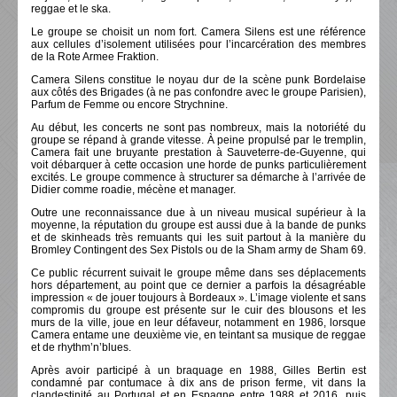
reggae et le ska.
Le groupe se choisit un nom fort. Camera Silens est une référence
aux cellules d’isolement utilisées pour l’incarcération des membres
de la Rote Armee Fraktion.
Camera Silens constitue le noyau dur de la scène punk Bordelaise
aux côtés des Brigades (à ne pas confondre avec le groupe Parisien),
Parfum de Femme ou encore Strychnine.
Au début, les concerts ne sont pas nombreux, mais la notoriété du
groupe se répand à grande vitesse. À peine propulsé par le tremplin,
Camera fait une bruyante prestation à Sauveterre-de-Guyenne, qui
voit débarquer à cette occasion une horde de punks particulièrement
excités. Le groupe commence à structurer sa démarche à l’arrivée de
Didier comme roadie, mécène et manager.
Outre une reconnaissance due à un niveau musical supérieur à la
moyenne, la réputation du groupe est aussi due à la bande de punks
et de skinheads très remuants qui les suit partout à la manière du
Bromley Contingent des Sex Pistols ou de la Sham army de Sham 69.
Ce public récurrent suivait le groupe même dans ses déplacements
hors département, au point que ce dernier a parfois la désagréable
impression « de jouer toujours à Bordeaux ». L’image violente et sans
compromis du groupe est présente sur le cuir des blousons et les
murs de la ville, joue en leur défaveur, notamment en 1986, lorsque
Camera entame une deuxième vie, en teintant sa musique de reggae
et de rhythm’n’blues.
Après avoir participé à un braquage en 1988, Gilles Bertin est
condamné par contumace à dix ans de prison ferme, vit dans la
clandestinité au Portugal et en Espagne entre 1988 et 2016, puis