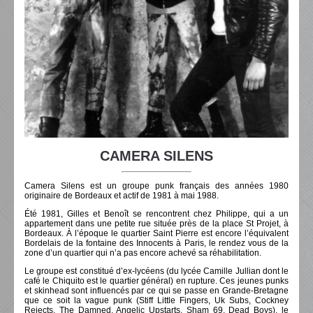
CAMERA SILENS
Camera Silens est un groupe punk français des années 1980
originaire de Bordeaux et actif de 1981 à mai 1988.
Été 1981, Gilles et Benoît se rencontrent chez Philippe, qui a un
appartement dans une petite rue située près de la place St Projet, à
Bordeaux. À l’époque le quartier Saint Pierre est encore l’équivalent
Bordelais de la fontaine des Innocents à Paris, le rendez vous de la
zone d’un quartier qui n’a pas encore achevé sa réhabilitation.
Le groupe est constitué d’ex-lycéens (du lycée Camille Jullian dont le
café le Chiquito est le quartier général) en rupture. Ces jeunes punks
et skinhead sont influencés par ce qui se passe en Grande-Bretagne
que ce soit la vague punk (Stiff Little Fingers, Uk Subs, Cockney
Rejects, The Damned, Angelic Upstarts, Sham 69, Dead Boys), le