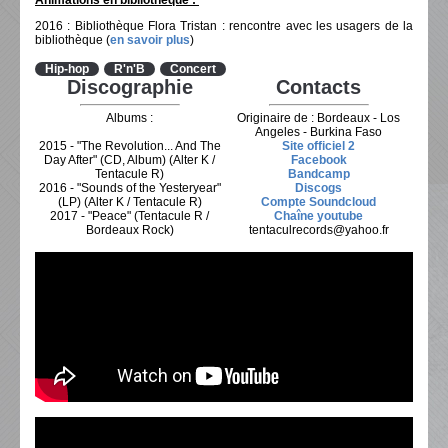
Animations en bibliothèque :
2016 : Bibliothèque Flora Tristan : rencontre avec les usagers de la
bibliothèque (
en savoir plus
)
Hip-hop
R'n'B
Concert
Discographie
Contacts
Albums :
Originaire de : Bordeaux - Los
Angeles - Burkina Faso
2015 - "The Revolution... And The
Site officiel 2
Day After" ‎(CD, Album) (Alter K /
Facebook
Tentacule R)
Bandcamp
2016 - "Sounds of the Yesteryear"
Discogs
‎(LP) (Alter K / Tentacule R)
Compte Soundcloud
2017 - "Peace" (Tentacule R /
Chaîne youtube
Bordeaux Rock)
tentaculrecords@yahoo.fr