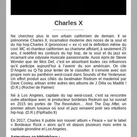
Charles X
Ne cherchez plus le son urbain californien de demain. Il se
prénomme Charles X, incarnation moderne des noces de la soul et
du hip hop.Charles X (prononcez « ex ») est la définition même du
cool. MC et chanteur californien au charisme affolant, à seulement 25
ans, il redéfinit les contours du hip hop, de la soul et du jazz en
incarnant une odyssée musicale passionnante. Aussi épris de Stevie
Wonder que de Mos Def, c’est en absorbant toutes ces influences
qu’il participe aujourd’hui à l’avenir du son américain. On cite
D’Angelo ou Q-Tip pour tenter de le classifier. Il s’envole avec son
propre nom au panthéon west-coast dans Sounds of the Yesteryear.
Un effort produit aux côtés du beatmaker Redrum et masterisé par
Dave Cooley, artisan entre autres des albums de J Dilla ou Madlib !
(D.R.) (Rocher de Palmer)
Né à Los Angeles, capitale du rap west-coast, c’est sa rencontre
outre-atlantique avec le producteur bordelais Redrum qui lui ouvrait
en 2015 les portes de The Revolution… And The Day After, un
premier album luxueux où soul et jazz venaient polir ses intuitions
hip-hop. (D.R.) (FipRadio.fr)
En 2017, Charles X publie son nouvel album « Peace » sur le label
« Bordeaux Rock » alors qu’il vit depuis plusieurs mois entre la
capitale girondine et Los Angeles.