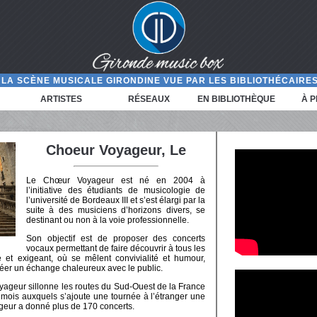
LA SCÈNE MUSICALE GIRONDINE VUE PAR LES BIBLIOTHÉCAIRES
ARTISTES
RÉSEAUX
EN BIBLIOTHÈQUE
À 
Choeur Voyageur, Le
Le Chœur Voyageur est né en 2004 à
l’initiative des étudiants de musicologie de
l’université de Bordeaux III et s’est élargi par la
suite à des musiciens d’horizons divers, se
destinant ou non à la voie professionnelle.
Son objectif est de proposer des concerts
vocaux permettant de faire découvrir à tous les
e et exigeant, où se mêlent convivialité et humour,
créer un échange chaleureux avec le public.
yageur sillonne les routes du Sud-Ouest de la France
mois auxquels s’ajoute une tournée à l’étranger une
ageur a donné plus de 170 concerts.