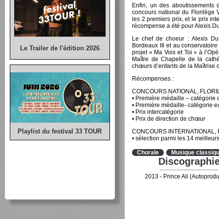
Enfin, un des aboutissements d
concours national du Florilège
les 2 premiers prix, et le prix i
récompense a été pour Alexis Du
Le chef de choeur : Alexis Duf
Bordeaux III et au conservatoire
Le Trailer de l'édition 2026
projet « Ma Voix et Toi » à l’Op
Maître de Chapelle de la cathé
chœurs d’enfants de la Maîtrise
Récompenses :
CONCOURS NATIONAL, FLORI
• Première médaille – catégorie
• Première médaille- catégorie e
• Prix intercatégorie
• Prix de direction de chœur
Playlist du festival 33 TOUR
CONCOURS INTERNATIONAL, 
• sélection parmi les 14 meille
Chorale
Musique classiq
Discographi
2013 - Prince Ali (Autoprodu