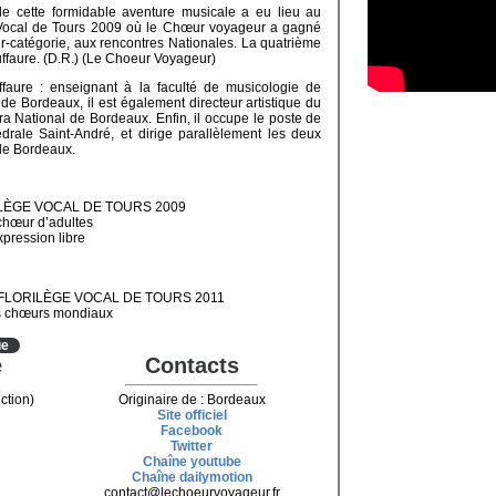
e cette formidable aventure musicale a eu lieu au
 Vocal de Tours 2009 où le Chœur voyageur a gagné
nter-catégorie, aux rencontres Nationales. La quatrième
ffaure. (D.R.) (Le Choeur Voyageur)
faure : enseignant à la faculté de musicologie de
 de Bordeaux, il est également directeur artistique du
éra National de Bordeaux. Enfin, il occupe le poste de
drale Saint-André, et dirige parallèlement les deux
 de Bordeaux.
LÈGE VOCAL DE TOURS 2009
 chœur d’adultes
xpression libre
FLORILÈGE VOCAL DE TOURS 2011
urs chœurs mondiaux
ue
e
Contacts
ction)
Originaire de : Bordeaux
Site officiel
Facebook
Twitter
Chaîne youtube
Chaîne dailymotion
contact@lechoeurvoyageur.fr