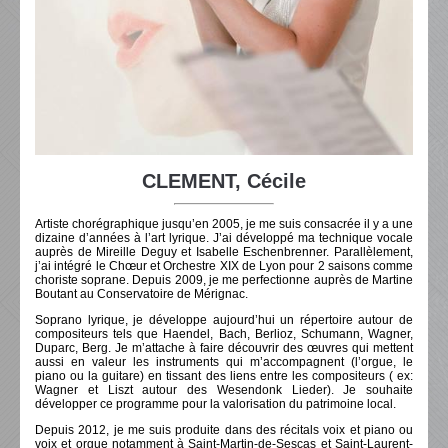
CLEMENT, Cécile
Artiste chorégraphique jusqu’en 2005, je me suis consacrée il y a une
dizaine d’années à l’art lyrique. J’ai développé ma technique vocale
auprès de Mireille Deguy et Isabelle Eschenbrenner. Parallèlement,
j’ai intégré le Chœur et Orchestre XIX de Lyon pour 2 saisons comme
choriste soprane. Depuis 2009, je me perfectionne auprès de Martine
Boutant au Conservatoire de Mérignac.
Soprano lyrique, je développe aujourd’hui un répertoire autour de
compositeurs tels que Haendel, Bach, Berlioz, Schumann, Wagner,
Duparc, Berg. Je m’attache à faire découvrir des œuvres qui mettent
aussi en valeur les instruments qui m’accompagnent (l’orgue, le
piano ou la guitare) en tissant des liens entre les compositeurs ( ex:
Wagner et Liszt autour des Wesendonk Lieder). Je souhaite
développer ce programme pour la valorisation du patrimoine local.
Depuis 2012, je me suis produite dans des récitals voix et piano ou
voix et orgue notamment à Saint-Martin-de-Sescas et Saint-Laurent-