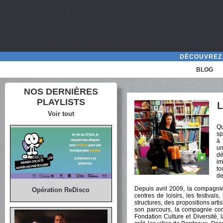
DÉCOUVREZ 
BLOG
NOS DERNIÈRES
PLAYLISTS
L
Voir tout
Qu
sp
à 
un
d
im
to
de
Depuis avril 2009, la compagnie
Opération ReDisco
centres de loisirs, les festiva
structures, des propositions arti
son parcours, la compagnie co
Fondation Culture et Diversité, 