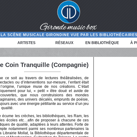
LA SCÈNE MUSICALE GIRONDINE VUE PAR LES BIBLIOTHÉCAIRES
ARTISTES
RÉSEAUX
EN BIBLIOTHÈQUE
À 
e Coin Tranquille (Compagnie)
e ce soit au travers de lectures théâtralisées, de
ectacles ou d’interventions sur-mesure, l’enfant était
l’origine, l’unique muse de nos créations. C’était
iquement pour lui, « petit » être doué et avide de
écouvertes, que nous construisions des mondes
aginaires, des univers décalés, emprunts de poésie,
ujours avec une énergie pétillante au service d’un jeu
 qualité.
 écume les crèches, les bibliothèques, les Ram, les
ls, les écoles etc…afin de proposer à chacune de ces
stiques de qualité, adaptées à leurs attentes. Forte de
mpte notamment parmi ses nombreux partenaires la
la Librairie Mollat, la Bibliothèque départementale de