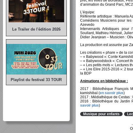
prêt, les villes de Bordeaux, Pe
d’animation du Grand Parc, M
L’équipe:
Référente artistique : Manuela 
Comédiens Musiciens pour les s
Azevedo
Intervenants Artistiques pour 
Le Trailer de l'édition 2026
Soullard, Mathieu Hérissé, Julie
Didier Jeanjean – Musicien : Oli
La production est assurée par Z
Les créations « phare » de la co
– « Babywood »: Conte Kamishiba
– « Babywoodstock »: Concert thé
– « Les petits mots »: Lectures t
– « Lire Elire 2015-2016 »: 2 tour
la BDP
Playlist du festival 33 TOUR
Animations en bibliothèque :
2017 : Bibliothèque François M
kamishibaï (
en savoir plus
)
2017 : Médiathèque de Cestas : l
2016 : Bibliothèque du Jardin P
savoir plus
)
Musique pour enfants
Lec
O