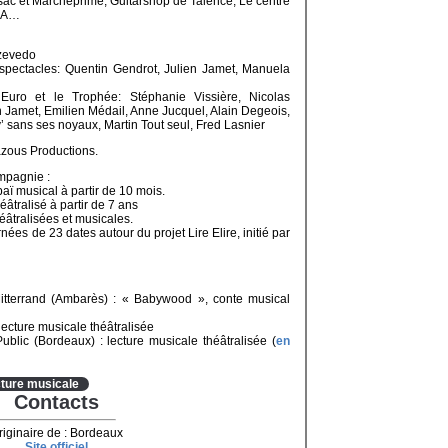
ssac et Marcheprime, Guitarshop de Talence, Le centre
C2A…
Azevedo
pectacles: Quentin Gendrot, Julien Jamet, Manuela
l’Euro et le Trophée: Stéphanie Vissière, Nicolas
n Jamet, Emilien Médail, Anne Jucquel, Alain Degeois,
v’ sans ses noyaux, Martin Tout seul, Fred Lasnier
azous Productions.
mpagnie :
ï musical à partir de 10 mois.
âtralisé à partir de 7 ans
héâtralisées et musicales.
nées de 23 dates autour du projet Lire Elire, initié par
itterrand (Ambarès) : « Babywood », conte musical
ecture musicale théâtralisée
ublic (Bordeaux) : lecture musicale théâtralisée (
en
ture musicale
Contacts
riginaire de : Bordeaux
Site officiel