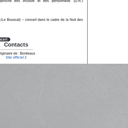
oche très incisive et très personnelle. (D.R.)
Le Bouscat) – concert dans le cadre de la Nuit des
cert
Contacts
riginaire de : Bordeaux
Site officiel 2