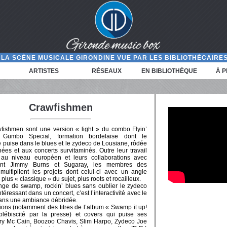
LA SCÈNE MUSICALE GIRONDINE VUE PAR LES BIBLIOTHÉCAIRES
ARTISTES
RÉSEAUX
EN BIBLIOTHÈQUE
À 
Crawfishmen
fishmen sont une version « light » du combo Flyin’
 Gumbo Special, formation bordelaise dont le
e puise dans le blues et le zydeco de Lousiane, rôdée
ées et aux concerts survitaminés. Outre leur travail
au niveau européen et leurs collaborations avec
nt Jimmy Burns et Sugaray, les membres des
multiplient les projets dont celui-ci avec un angle
 plus « classique » du sujet, plus roots et rocailleux.
ge de swamp, rockin’ blues sans oublier le zydeco
ntéressant dans un concert, c’est l’interactivité avec le
e dans une ambiance débridée.
tions (notamment des titres de l’album « Swamp it up!
ébiscité par la presse) et covers qui puise ses
erry Mc Cain, Boozoo Chavis, Slim Harpo, Zydeco Joe