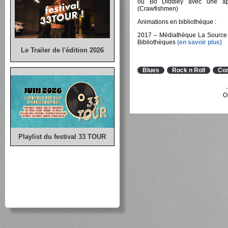
ou Bo Diddley avec une appr
(Crawfishmen)
Animations en bibliothèque :
2017 – Médiathèque La Source (
Bibliothèques
(en savoir plus)
Le Trailer de l'édition 2026
Blues
Rock n Roll
Con
O
Playlist du festival 33 TOUR