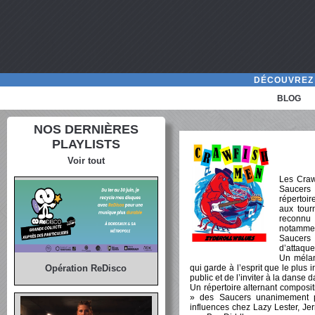
DÉCOUVREZ 
BLOG
NOS DERNIÈRES
PLAYLISTS
Voir tout
Les Craw
Saucers
répertoir
aux tourn
reconnu 
notamme
Saucers 
d’attaque
Un mélan
qui garde à l’esprit que le plus i
Opération ReDisco
public et de l’inviter à la dans
Un répertoire alternant composi
» des Saucers unanimement pl
influences chez Lazy Lester, J