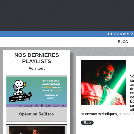
DÉCOUVREZ 
BLOG
NOS DERNIÈRES
PLAYLISTS
Voir tout
Vo
sa
au
de
en
de
Ég
ja
af
morceaux mélodiques, comme des
Opération ReDisco
Rap