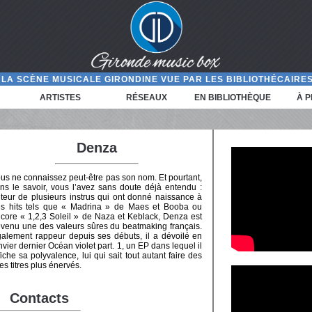
LA SCÈNE MUSICALE GIRONDINE VUE PAR LES BIBLIOTHÉCAIRES
ARTISTES
RÉSEAUX
EN BIBLIOTHÈQUE
À 
Denza
us ne connaissez peut-être pas son nom. Et pourtant,
ns le savoir, vous l’avez sans doute déjà entendu :
teur de plusieurs instrus qui ont donné naissance à
s hits tels que « Madrina » de Maes et Booba ou
core « 1,2,3 Soleil » de Naza et Keblack, Denza est
venu une des valeurs sûres du beatmaking français.
alement rappeur depuis ses débuts, il a dévoilé en
nvier dernier Océan violet part. 1, un EP dans lequel il
fiche sa polyvalence, lui qui sait tout autant faire des
 titres plus énervés.
Contacts