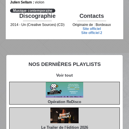
Julien Sellam :
violon
Musique contemporaine
Discographie
Contacts
2014 - Un (Creative Sources) (CD)
Originaire de : Bordeaux
Site officiel
Site officiel 2
NOS DERNIÈRES PLAYLISTS
Voir tout
Opération ReDisco
Le Trailer de l'édition 2026