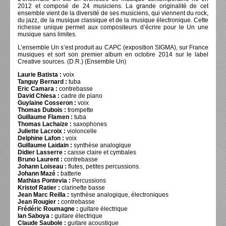
2012 et composé de 24 musiciens. La grande originalité de cet
ensemble vient de la diversité de ses musiciens, qui viennent du rock,
du jazz, de la musique classique et de la musique électronique. Cette
richesse unique permet aux compositeurs d’écrire pour le Un une
musique sans limites.
L’ensemble Un s’est produit au CAPC (exposition SIGMA), sur France
musiques et sort son premier album en octobre 2014 sur le label
Creative sources. (D.R.) (Ensemble Un)
Laurie Batista :
voix
Tanguy Bernard :
tuba
Eric Camara :
contrebasse
David Chiesa :
cadre de piano
Guylaine Cosseron :
voix
Thomas Dubois :
trompette
Guillaume Flamen :
tuba
Thomas Lachaize :
saxophones
Juliette Lacroix :
violoncelle
Delphine Lafon :
voix
Guillaume Laidain :
synthèse analogique
Didier Lasserre :
caisse claire et cymbales
Bruno Laurent :
contrebasse
Johann Loiseau :
flutes, petites percussions.
Johann Mazé :
batterie
Mathias Pontevia :
Percussions
Kristof Ratier :
clarinette basse
Jean Marc Reilla :
synthèse analogique, électroniques
Jean Rougier :
contrebasse
Frédéric Roumagne :
guitare électrique
Ian Saboya :
guitare électrique
Claude Saubole :
guitare acoustique