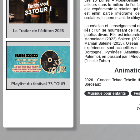
Les 13 Lunes – violoncelliste 
ailleurs dans le milieu de l’en
elle expérimente la relation qui 
est enfin partie intégrante d
scolaires, lui permettant de côt
La création et l’enseignement o
liés ; l’un se nourrissant de l’
Le Trailer de l'édition 2026
publics divers. Elle est interprè
Marmelade (2022) Spleen (2025
Maman Baleine (2015), Oiseau M
expériences sont accueillies e
Dordogne, Pyrénées Atlantiqu
Palermo), en passant par l’Afri
(Juliette Fabre)
Animatio
2026 - Concert Tchao Tchello d
Playlist du festival 33 TOUR
Bordeaux
Musique pour enfants
Fes
O