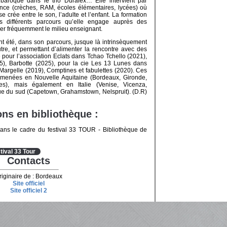
baroque dans le trio Duralex… Elle intervient par
fance (crèches, RAM, écoles élémentaires, lycées) où
se crée entre le son, l’adulte et l’enfant. La formation
es différents parcours qu’elle engage auprès des
oyer fréquemment le milieu enseignant.
nt été, dans son parcours, jusque là intrinsèquement
autre, et permettant d’alimenter la rencontre avec des
te pour l’association Eclats dans Tchao Tchello (2021),
), Barbotte (2025), pour la cie Les 13 Lunes dans
argelle (2019), Comptines et fabulettes (2020). Ces
t menées en Nouvelle Aquitaine (Bordeaux, Gironde,
es), mais également en Italie (Venise, Vicenza,
que du sud (Capetown, Grahamstown, Nelspruit). (D.R)
ns en bibliothèque :
ans le cadre du festival 33 TOUR - Bibliothèque de
tival 33 Tour
Contacts
riginaire de : Bordeaux
Site officiel
Site officiel 2