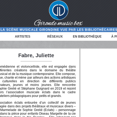
LA SCÈNE MUSICALE GIRONDINE VUE PAR LES BIBLIOTHÉCAIRES
ARTISTES
RÉSEAUX
EN BIBLIOTHÈQUE
À 
Fabre, Juliette
médienne et violoncelliste, elle est engagée dans
fférentes créations dans le domaine du théâtre
sical et de la musique contemporaine. Elle compose,
ue, chante et mène par ailleurs des actions artistiques
 culturelles en direction de différents publics
ateurs, jeunes et moins jeunes. Elle rencontre
phie Grelié et Stéphane Guignard en 2019 et rejoint
ors l’association musicale éclats dans le cadre
ateliers pédagogiques pour petits et grands.
ssociation éclats entourée d’un collectif de jeunes
ngagée dans des projets théâtraux et musicaux divers –
 Marmelade de Sophie Grelié (Eclats) – personnage
dans la pièce pour enfants Oiseau Margelle de la cie