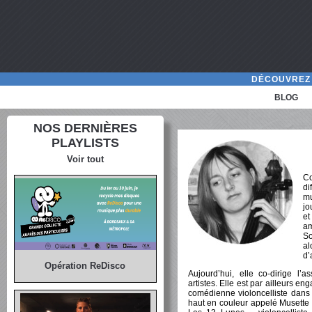
DÉCOUVREZ 
BLOG
NOS DERNIÈRES
PLAYLISTS
Voir tout
Co
di
mu
jo
et
am
So
al
d’
Opération ReDisco
Aujourd’hui, elle co-dirige l’a
artistes. Elle est par ailleurs e
comédienne violoncelliste dans
haut en couleur appelé Musette 