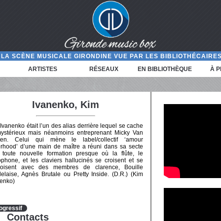
LA SCÈNE MUSICALE GIRONDINE VUE PAR LES BIBLIOTHÉCAIRES
ARTISTES
RÉSEAUX
EN BIBLIOTHÈQUE
À 
Ivanenko, Kim
Ivanenko était l’un des alias derrière lequel se cache
mystérieux mais néanmoins entreprenant Micky Van
ten. Celui qui mène le label/collectif ‘amour
erhood’ d’une main de maître a réuni dans sa secte
toute nouvelle formation presque où la flûte, le
phone, et les claviers hallucinés se croisent et se
roisent avec des membres de clarence, Bouille
elaise, Agnès Brutale ou Pretty Inside. (D.R.) (Kim
enko)
ogressif
Contacts