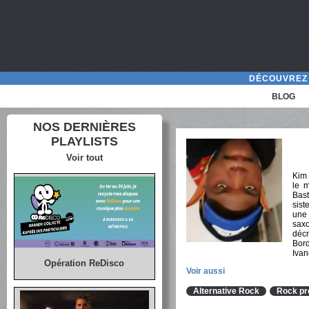
DÉCOUVREZ 
BLOG
NOS DERNIÈRES
PLAYLISTS
Voir tout
Kim 
le 
Bas
sist
une 
saxo
déc
Bord
Ivan
Opération ReDisco
Voir aussi
Alternative Rock
Rock pr