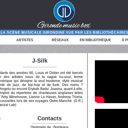
LA SCÈNE MUSICALE GIRONDINE VUE PAR LES BIBLIOTHÉCAIRES
ARTISTES
RÉSEAUX
EN BIBLIOTHÈQUE
À 
J-Silk
fants des années 90, Louis et Didier ont été bercés
r des artistes issus de la vague nu-soul, terme
nérique qui désigne la soul moderne, style musical
inté de jazz, de hip-hop et de funk. Des noms ?
Angelo ou encore Erykah Badu. Joanna, quant à elle,
inspire du répertoire de chanteuses anglaises telles
’Amy Winehouse, Lianne La Havas, Andreya Triana,
couvertes lors de ses voyages Outre-Manche. (D.R.)
anzai Lab)
e
Contacts
Originaire de : Bordeaux