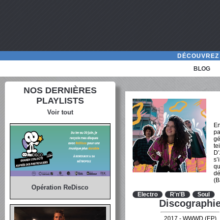
DÉCOUVREZ 
BLOG
NOS DERNIÈRES
PLAYLISTS
Voir tout
En
pa
gé
te
D’
s’
qu
dé
(B
Opération ReDisco
Electro
R'n'B
Soul
Discographi
2017 - WWWD (EP)