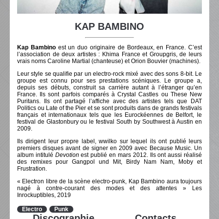
KAP BAMBINO
Kap Bambino
est un duo originaire de Bordeaux, en France. C’est
l’association de deux artistes : Khima France et Groupgris, de leurs
vrais noms Caroline Martial (chanteuse) et Orion Bouvier (machines).
Leur style se qualifie par un electro-rock mixé avec des sons
8-bit
. Le
groupe est connu pour ses prestations scéniques. Le groupe a,
depuis ses débuts, construit sa carrière autant à l’étranger qu’en
France. Ils sont parfois comparés à Crystal Castles ou These New
Puritans. Ils ont partagé l’affiche avec des artistes tels que DAT
Politics ou Late of the Pier et se sont produits dans de grands festivals
français et internationaux tels que les Eurockéennes de Belfort, le
festival de Glastonbury ou le festival South by Southwest à Austin en
2009.
Ils dirigent leur propre label, wwilko sur lequel ils ont publié leurs
premiers disques avant de signer en 2009 avec Because Music. Un
album intitulé
Devotion
est publié en mars 2012. Ils ont aussi réalisé
des remixes pour Gangpol und Mit, Birdy Nam Nam, Moby et
Frustration.
« Electron libre de la scène electro-punk, Kap Bambino aura toujours
nagé à contre-courant des modes et des attentes » Les
Inrockuptibles, 2019
Electro
Punk
Discographie
Contacts