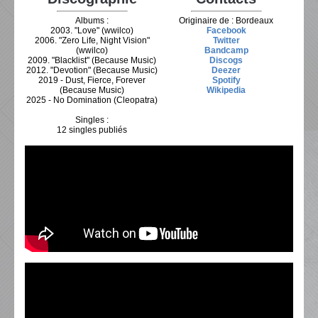
Albums :
Originaire de : Bordeaux
2003. "Love" (wwilco)
Facebook
2006. "Zero Life, Night Vision"
Twitter
(wwilco)
Bandcamp
2009. "Blacklist" (Because Music)
Discogs
2012. "Devotion" (Because Music)
Deezer
2019 - Dust, Fierce, Forever
Spotify
(Because Music)
Wikipedia
2025 - No Domination (Cleopatra)
Singles :
12 singles publiés