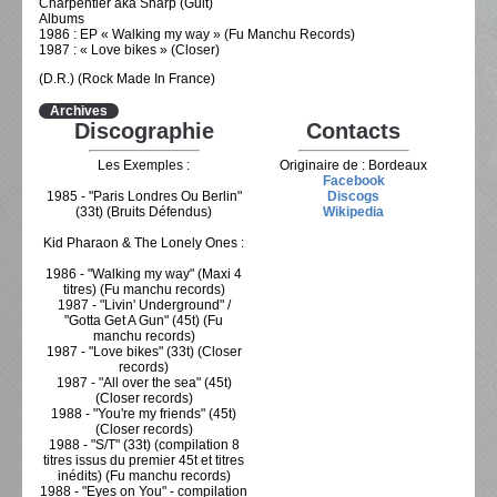
Charpentier aka Sharp (Guit)
Albums
1986 : EP « Walking my way » (Fu Manchu Records)
1987 : « Love bikes » (Closer)
(D.R.) (Rock Made In France)
Archives
Discographie
Contacts
Les Exemples :
Originaire de : Bordeaux
Facebook
1985 - "Paris Londres Ou Berlin"
Discogs
(33t) (Bruits Défendus)
Wikipedia
Kid Pharaon & The Lonely Ones :
1986 - "Walking my way" (Maxi 4
titres) (Fu manchu records)
1987 - "Livin' Underground" /
"Gotta Get A Gun" (45t) (Fu
manchu records)
1987 - "Love bikes" (33t) (Closer
records)
1987 - "All over the sea" (45t)
(Closer records)
1988 - "You're my friends" (45t)
(Closer records)
1988 - "S/T" (33t) (compilation 8
titres issus du premier 45t et titres
inédits) (Fu manchu records)
1988 - "Eyes on You" - compilation