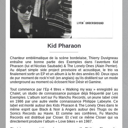
Kid Pharaon
Chanteur emblématique de la scène bordelaise, Thierry Duvigneau
entraîne une bonne partie des Exemples dans l’aventure Kid
Pharaon (lui et Nicolas Saubade) & The Lonely Ones (Alain Perrier).
Au départ simple side project provisoire et acoustique, le trio va
finalement sortir un EP et un album à la fin des années 80. Deux opus
de pur moment de rock’n’roll (en anglais) qu’ils distillent sur un mode
underground au moment où éclosent Noir Désir et Gamine.
Tout commence par l’Ep 4 titres « Walking my way » enregistré au
Chalet, un studio de connaissance puisque déjà fréquenté par Les
Exemples. L’album sort sur Fu Manchu Records, un jeune label créé
en 1986 par une autre vieille connaissance Philippe Labeyrie. Ce
label est monté autour des Kids Pharaon & The Lonely Ones dans le
même esprit que Black & Noir à Angers autour des Thugs ou de
Sonics Records au Havre. Et comme ses confrères, Fu Manchu
Records est distribué par Closer. Et c’est ce même Closer qui va
directement produire l’album « Love bikes » en 1987.