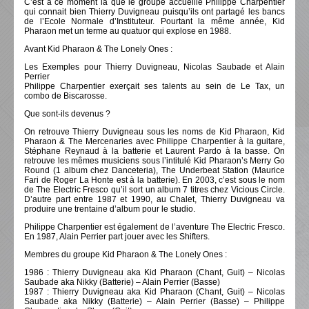
C’est à ce moment là que le groupe accueille Philippe Charpentier
qui connait bien Thierry Duvigneau puisqu’ils ont partagé les bancs
de l’Ecole Normale d’Instituteur. Pourtant la même année, Kid
Pharaon met un terme au quatuor qui explose en 1988.
Avant Kid Pharaon & The Lonely Ones :
Les Exemples pour Thierry Duvigneau, Nicolas Saubade et Alain
Perrier
Philippe Charpentier exerçait ses talents au sein de Le Tax, un
combo de Biscarosse.
Que sont-ils devenus ?
On retrouve Thierry Duvigneau sous les noms de Kid Pharaon, Kid
Pharaon & The Mercenaries avec Philippe Charpentier à la guitare,
Stéphane Reynaud à la batterie et Laurent Pardo à la basse. On
retrouve les mêmes musiciens sous l’intitulé Kid Pharaon’s Merry Go
Round (1 album chez Danceteria), The Underbeat Station (Maurice
Fari de Roger La Honte est à la batterie). En 2003, c’est sous le nom
de The Electric Fresco qu’il sort un album 7 titres chez Vicious Circle.
D’autre part entre 1987 et 1990, au Chalet, Thierry Duvigneau va
produire une trentaine d’album pour le studio.
Philippe Charpentier est également de l’aventure The Electric Fresco.
En 1987, Alain Perrier part jouer avec les Shifters.
Membres du groupe Kid Pharaon & The Lonely Ones :
1986 : Thierry Duvigneau aka Kid Pharaon (Chant, Guit) – Nicolas
Saubade aka Nikky (Batterie) – Alain Perrier (Basse)
1987 : Thierry Duvigneau aka Kid Pharaon (Chant, Guit) – Nicolas
Saubade aka Nikky (Batterie) – Alain Perrier (Basse) – Philippe