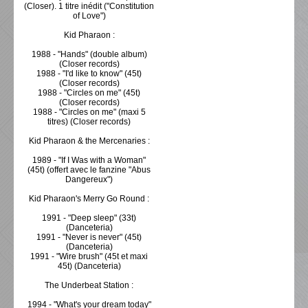
(Closer). 1 titre inédit ("Constitution
of Love")
Kid Pharaon :
1988 - "Hands" (double album)
(Closer records)
1988 - "I'd like to know" (45t)
(Closer records)
1988 - "Circles on me" (45t)
(Closer records)
1988 - "Circles on me" (maxi 5
titres) (Closer records)
Kid Pharaon & the Mercenaries :
1989 - "If I Was with a Woman"
(45t) (offert avec le fanzine "Abus
Dangereux")
Kid Pharaon's Merry Go Round :
1991 - "Deep sleep" (33t)
(Danceteria)
1991 - "Never is never" (45t)
(Danceteria)
1991 - "Wire brush" (45t et maxi
45t) (Danceteria)
The Underbeat Station :
1994 - "What's your dream today"