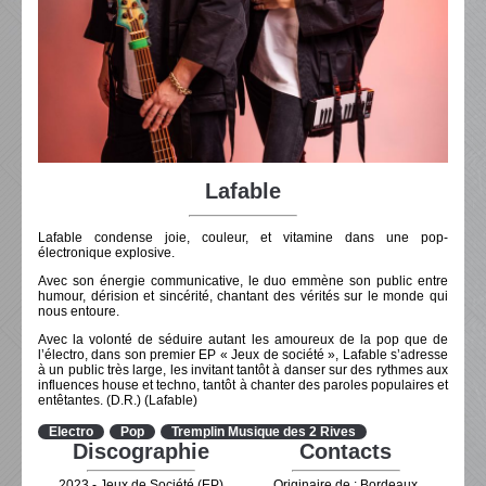
Lafable
Lafable condense joie, couleur, et vitamine dans une pop-
électronique explosive.
Avec son énergie communicative, le duo emmène son public entre
humour, dérision et sincérité, chantant des vérités sur le monde qui
nous entoure.
Avec la volonté de séduire autant les amoureux de la pop que de
l’électro, dans son premier EP « Jeux de société », Lafable s’adresse
à un public très large, les invitant tantôt à danser sur des rythmes aux
influences house et techno, tantôt à chanter des paroles populaires et
entêtantes. (D.R.) (Lafable)
Electro
Pop
Tremplin Musique des 2 Rives
Discographie
Contacts
2023 - Jeux de Société (EP)
Originaire de : Bordeaux