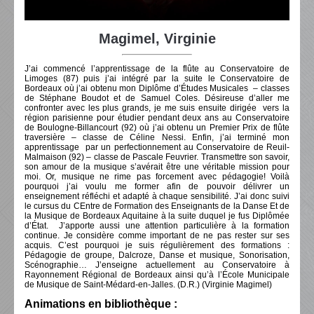
Magimel, Virginie
J’ai commencé l’apprentissage de la flûte au Conservatoire de
Limoges (87) puis j’ai intégré par la suite le Conservatoire de
Bordeaux où j’ai obtenu mon Diplôme d’Études Musicales – classes
de Stéphane Boudot et de Samuel Coles. Désireuse d’aller me
confronter avec les plus grands, je me suis ensuite dirigée vers la
région parisienne pour étudier pendant deux ans au Conservatoire
de Boulogne-Billancourt (92) où j’ai obtenu un Premier Prix de flûte
traversière – classe de Céline Nessi. Enfin, j’ai terminé mon
apprentissage par un perfectionnement au Conservatoire de Reuil-
Malmaison (92) – classe de Pascale Feuvrier. Transmettre son savoir,
son amour de la musique s’avérait être une véritable mission pour
moi. Or, musique ne rime pas forcement avec pédagogie! Voilà
pourquoi j’ai voulu me former afin de pouvoir délivrer un
enseignement réfléchi et adapté à chaque sensibilité. J’ai donc suivi
le cursus du CEntre de Formation des Enseignants de la Danse Et de
la Musique de Bordeaux Aquitaine à la suite duquel je fus Diplômée
d’État. J’apporte aussi une attention particulière à la formation
continue. Je considère comme important de ne pas rester sur ses
acquis. C’est pourquoi je suis régulièrement des formations :
Pédagogie de groupe, Dalcroze, Danse et musique, Sonorisation,
Scénographie… J’enseigne actuellement au Conservatoire à
Rayonnement Régional de Bordeaux ainsi qu’à l’École Municipale
de Musique de Saint-Médard-en-Jalles. (D.R.) (Virginie Magimel)
Animations en bibliothèque :