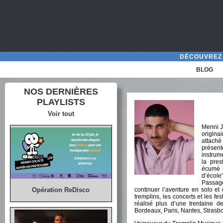
DÉCOUVREZ 
BLOG
NOS DERNIÈRES
PLAYLISTS
Voir tout
Menni J
origina
attaché
présen
instrume
la pres
écumé 
d’école
Passag
continuer l’aventure en solo et
Opération ReDisco
tremplins, les concerts et les fes
réalisé plus d’une trentaine d
Bordeaux, Paris, Nantes, Stras