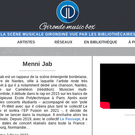
LA SCÈNE MUSICALE GIRONDINE VUE PAR LES BIBLIOTHÉCAIRES
ARTISTES
RÉSEAUX
EN BIBLIOTHÈQUE
À 
Menni Jab
ab est un rappeur de la scène émergente bordelaise,
ire de Nantes, ville à laquelle l’artiste reste très
 et à qui il a notamment dédié une chanson, Nantes,
te sur Caméléon (réédition). Musicien multi-
ntiste, il débute dans le rap en 2015 sur les bancs de
tigieuse Ecole Polytechnique à Paris. Après avoir
les concerts étudiants – accompagné de son “pote
” Pi-Well avec qui il créera plus tard le collectif Le
e et sortira l’EP Fusion en 2021 -, il décide de
 de se lancer dans la musique. Il enchaîne alors les
tivals. Depuis 2019, avec le collectif
Le Passage
, il a
e dates de concert réalisés dans toute la France :
bourg, Normandie…