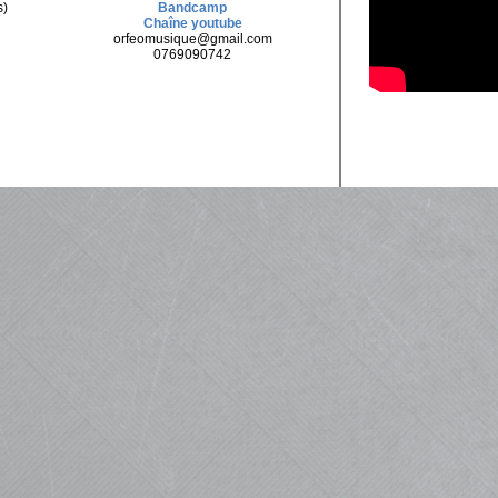
s)
Bandcamp
Chaîne youtube
orfeomusique@gmail.com
0769090742