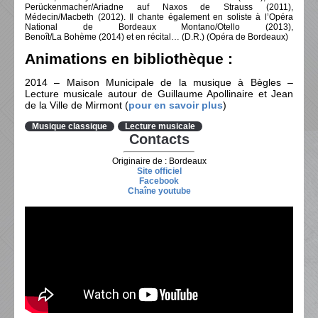
Perückenmacher/Ariadne auf Naxos de Strauss (2011),
Médecin/Macbeth (2012). Il chante également en soliste à l’Opéra
National de Bordeaux Montano/Otello (2013),
Benoît/La Bohème (2014) et en récital… (D.R.) (Opéra de Bordeaux)
Animations en bibliothèque :
2014 – Maison Municipale de la musique à Bègles –
Lecture musicale a
utour de Guillaume Apollinaire et Jean
de la Ville de Mirmont (
pour en savoir plus
)
Musique classique
Lecture musicale
Contacts
Originaire de : Bordeaux
Site officiel
Facebook
Chaîne youtube