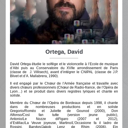
Ortega, David
David Ortega étudie le solfège et le violoncelle à l’Ecole de musique
d’Albi puis au Conservatoire du XVIIe arrondissement de Paris
(classe de J. Villisech), avant d’intégrer le CNIPAL (classe de J.P.
Blivet et d’A. Mallabrera, 1990).
Il est engagé par le Chœur de l’Armée française et travaille avec
divers chœurs professionnels (Chœur de Radio-france, de l’Opéra de
Lyon…) et se produit dans divers registres lyriques et chante en
soliste.
Membre du Chœur de l’Opéra de Bordeaux depuis 1998, il chante
dans de nombreuses productions et en soliste
Gregorio/Roméo et Juliette de Gounod (2000), Don
Alfonso/Così fan tutte (version jeune public),
Antonio/Le Nozze diFigaro (2007 et 2012),
d’Estillac/La Veuve joyeuse, Martino/L’Occasione fa il ladro de
Rossini, Baryton/Jakob Lenz de Rhim (2006), Ein