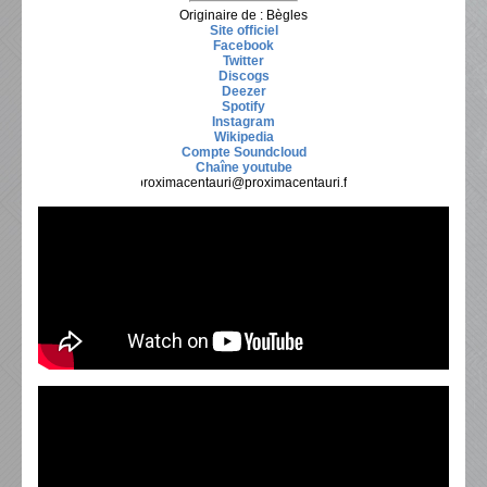
Originaire de : Bègles
Site officiel
Facebook
Twitter
Discogs
Deezer
Spotify
Instagram
Wikipedia
Compte Soundcloud
Chaîne youtube
proximacentauri@proximacentauri.fr