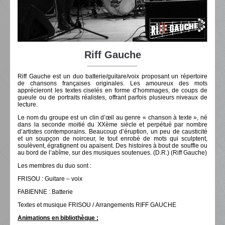
Riff Gauche
Riff Gauche est un duo batterie/guitare/voix proposant un répertoire
de chansons françaises originales. Les amoureux des mots
apprécieront les textes ciselés en forme d’hommages, de coups de
gueule ou de portraits réalistes, offrant parfois plusieurs niveaux de
lecture.
Le nom du groupe est un clin d’œil au genre « chanson à texte », né
dans la seconde moitié du XXème siècle et perpétué par nombre
d’artistes contemporains. Beaucoup d’éruption, un peu de causticité
et un soupçon de noirceur, le tout enrobé de mots qui sculptent,
soulèvent, égratignent ou apaisent. Des histoires à bout de souffle ou
au bord de l’abîme, sur des musiques soutenues. (D.R.) (Riff Gauche)
Les membres du duo sont :
FRISOU : Guitare – voix
FABIENNE : Batterie
Textes et musique FRISOU / Arrangements RIFF GAUCHE
Animations en bibliothèque :