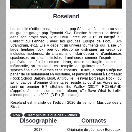
Roseland
Lorsqu’elle n’officie pas dans le duo pop Génial au Japon ou au sein
du groupe garage-pop Pyramid Kiwi, Émeline Marceau se dévoile
dans son projet solo, ROSELAND, créé en 2016 et intégré au
Collectif du Fennec ( avec les groupes Equipe de Foot, I Am
Stramgram, etc.). Elle y dépeint un univers tourmenté qui laisse un
large héritage rock, pop ou électro se distinguer au creux de
mélodies modernes, de chansons en clair-obscur et d’ambiances
spacieuses ou plus intimistes. Lumineuse comme l’espoir et la
persévérance, froide comme l’hiver, douce et fragile comme la
mélancolie, sa musique est remplie de guitares entêtantes, de
synthés épais, de réverbes et de choeurs. En live, le projet a déjà fait
parler de lui notamment en Aquitaine, et particulièrement à Bordeaux
(Rock School Barbey, IBoat, Antirouille, Festival Bordeaux Rock), où
sa fondatrice, d’origine charentaise, réside aujourd’hui. Après avoir
sorti un premier EP, «Behind the Walls» (2017), ROSELAND
s’apprête à publier son premier album, «To Save What Is Left»,
attendu pour mars 2020. (D.R.) (Roseland)
Roseland est finaliste de l’édition 2020 du tremplin Musique des 2
Rives
Pop
Tremplin Musique des 2 Rives
Discographie
Contacts
2017
Originaire de : Jonzac / Bordeaux