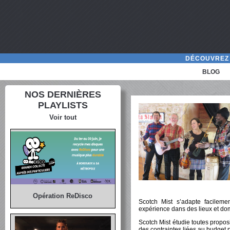
DÉCOUVREZ 
BLOG
NOS DERNIÈRES
PLAYLISTS
Voir tout
Opération ReDisco
Scotch Mist s’adapte facilem
expérience dans des lieux et doma
Scotch Mist étudie toutes proposi
des contraintes liées au budget p