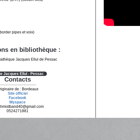
border pipes et voix)
ns en bibliothèque :
iathèque Jacques Ellul de Pessac
e Jacques Ellul - Pessac
Contacts
riginaire de : Bordeaux
Site officiel
Facebook
Myspace
chmistband40@gmail.com
0524271881