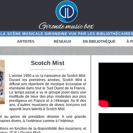
LA SCÈNE MUSICALE GIRONDINE VUE PAR LES BIBLIOTHÉCAIRES
ARTISTES
RÉSEAUX
EN BIBLIOTHÈQUE
À 
Scotch Mist
L’année 1990 a vu la naissance de Scotch Mist.
Durant les premières années, Scotch Mist a
diffusé son répertoire de musique écossaise et
irlandaise dans tout le Sud Ouest de la France.
Le temps passé a vu le groupe jouer dans une
multitude de lieux des plus modestes aux plus
prestigieux en France et à l’étranger. Au fil des
ans, d’autres musiciens de divers horizons ont
apporté leurs talents à Scotch Mist.
ent au genre de prestation désirée. A une grande
ines divers, à l’extérieur comme à l’intérieur.
tions en fonction de la disponibilité des musiciens, et
révu. (D.R.) (Scotch Mist)