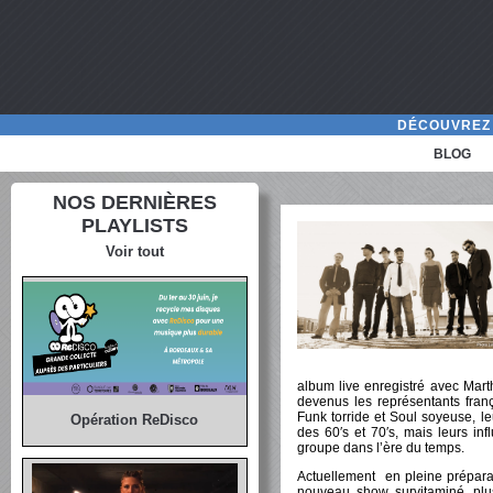
DÉCOUVREZ 
BLOG
NOS DERNIÈRES
PLAYLISTS
Voir tout
album live enregistré avec Mar
devenus les représentants franç
Funk torride et Soul soyeuse, l
Opération ReDisco
des 60′s et 70′s, mais leurs in
groupe dans l’ère du temps.
Actuellement en pleine prépara
nouveau show survitaminé, plus