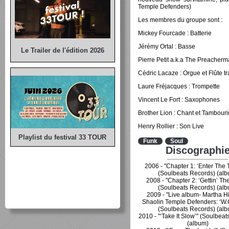
Temple Defenders)
Les membres du groupe sont :
Mickey Fourcade : Batterie
Jérémy Ortal : Basse
Le Trailer de l'édition 2026
Pierre Petit a.k.a The Preacherm
Cédric Lacaze : Orgue et Flûte tr
Laure Fréjacques : Trompette
Vincent Le Fort : Saxophones
Brother Lion : Chant et Tambouri
Henry Rollier : Son Live
Playlist du festival 33 TOUR
Funk
Soul
Discographi
2006 - "Chapter 1: ‘Enter The 
(Soulbeats Records) (al
2008 - "Chapter 2: ‘Gettin’ The 
(Soulbeats Records) (al
2009 - "Live album- Martha H
Shaolin Temple Defenders: ‘W.
(Soulbeats Records) (al
2010 - "‘Take It Slow’" (Soulbea
(album)