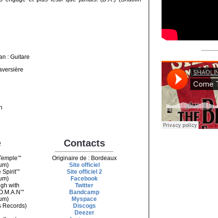
an : Guitare
aversière
n
e
Contacts
Temple’"
Originaire de : Bordeaux
bum)
Site officiel
Spirit’"
Site officiel 2
bum)
Facebook
igh with
Twitter
O.M.A.N’"
Bandcamp
bum)
Myspace
ts Records)
Discogs
Deezer