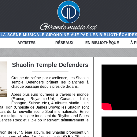
LA SCÈNE MUSICALE GIRONDINE VUE PAR LES BIBLIOTHÉCAIRES
ARTISTES
RÉSEAUX
EN BIBLIOTHÈQUE
À 
Shaolin Temple Defenders
Groupe de scène par excellence, les Shaolin
Temple Defenders brûlent les planches à
chaque passage depuis près de dix ans.
Après plusieurs tournées à travers le monde
(France, Royaume-Uni, Canada, Italie,
Espagne, Suisse etc.), 4 albums studio + un
tha High (Choriste de James Brown) les Shaolin sont
ais de la nouvelle scène Soul internationale. Entre
eur musique s’inspire fortement du Rhythm and Blues
fluences Rock et Hip-Hop inscrivent définitivement le
tion de leur 5 ème album, les Shaolin proposent un
 engagé et plus festif que jamais! (D.R.) (Shaolin