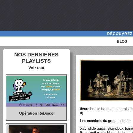
DÉCOUVREZ 
BLOG
NOS DERNIÈRES
PLAYLISTS
Voir tout
fleure bon le houblon, la braise
II)
Opération ReDisco
Les membres du groupe sont :
Xav: slide guitar, stompbox, banj
Bess: guitar, washboard, choeur