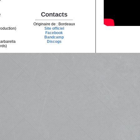
e
Contacts
Originaire de : Bordeaux
roduction)
Site officiel
Facebook
Bandcamp
Barbarella
Discogs
rds)