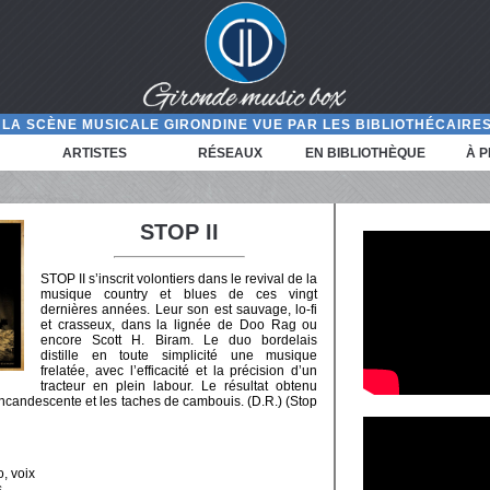
LA SCÈNE MUSICALE GIRONDINE VUE PAR LES BIBLIOTHÉCAIRES
ARTISTES
RÉSEAUX
EN BIBLIOTHÈQUE
À 
STOP II
STOP II s’inscrit volontiers dans le revival de la
musique country et blues de ces vingt
dernières années. Leur son est sauvage, lo-fi
et crasseux, dans la lignée de Doo Rag ou
encore Scott H. Biram. Le duo bordelais
distille en toute simplicité une musique
frelatée, avec l’efficacité et la précision d’un
tracteur en plein labour. Le résultat obtenu
 incandescente et les taches de cambouis. (D.R.) (Stop
o, voix
s