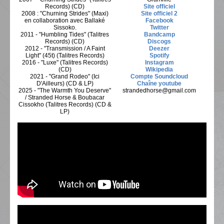
Records) (CD)
Site officiel
2008 : "Churning Strides" (Maxi)
Site officiel 2
en collaboration avec Ballaké
Facebook
Sissoko.
Twitter
2011 - "Humbling Tides" (Talitres
Bandcamp
Records) (CD)
Discogs
2012 - "Transmission / A Faint
Deezer
Light" (45t) (Talitres Records)
Spotify
2016 - "Luxe" (Talitres Records)
Instagram
(CD)
Wikipedia
2021 - "Grand Rodeo" (Ici
Compte Soundcloud
D'Ailleurs) (CD & LP)
Chaîne youtube
2025 - "The Warmth You Deserve"
strandedhorse@gmail.com
/ Stranded Horse & Boubacar
Cissokho (Talitres Records) (CD &
LP)