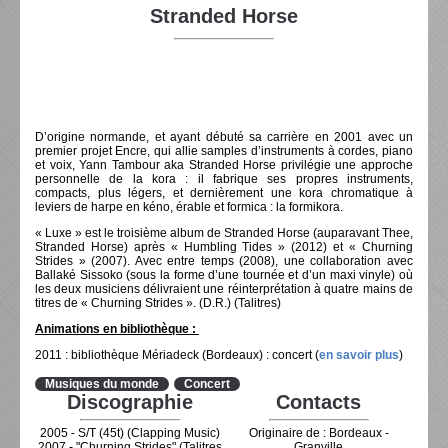
Stranded Horse
D’origine normande, et ayant débuté sa carrière en 2001 avec un
premier projet Encre, qui allie samples d’instruments à cordes, piano
et voix, Yann Tambour aka Stranded Horse privilégie une approche
personnelle de la kora : il fabrique ses propres instruments,
compacts, plus légers, et dernièrement une kora chromatique à
leviers de harpe en kéno, érable et formica : la formikora.
« Luxe » est le troisième album de Stranded Horse (auparavant Thee,
Stranded Horse) après « Humbling Tides » (2012) et « Churning
Strides » (2007). Avec entre temps (2008), une collaboration avec
Ballaké Sissoko (sous la forme d’une tournée et d’un maxi vinyle) où
les deux musiciens délivraient une réinterprétation à quatre mains de
titres de « Churning Strides ». (D.R.) (Talitres)
Animations en bibliothèque :
2011 : bibliothèque Mériadeck (Bordeaux) : concert (
en savoir plus
)
Musiques du monde
Concert
Discographie
Contacts
2005 - S/T (45t) (Clapping Music)
Originaire de : Bordeaux -
2007 - "Churning Strides" (Talitres
Granville