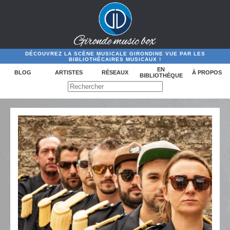
DÉCOUVREZ LA SCÈNE MUSICALE GIRONDINE VUE PAR LES
BIBLIOTHÉCAIRES MUSICAUX !
EN
BLOG
ARTISTES
RÉSEAUX
À PROPOS
BIBLIOTHÈQUE