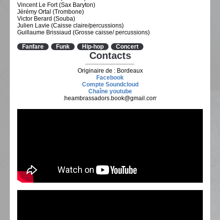
Vincent Le Fort (Sax Baryton)
Jérémy Ortal (Trombone)
Victor Berard (Souba)
Julien Lavie (Caisse claire/percussions)
Guillaume Brissiaud (Grosse caisse/ percussions)
Fanfare
Funk
Hip-hop
Concert
Contacts
Originaire de : Bordeaux
Facebook
Compte Soundcloud
Chaîne youtube
theambrassadors.book@gmail.com