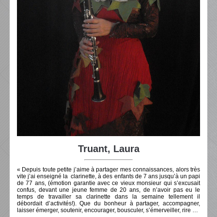
Truant, Laura
« Depuis toute petite j’aime à partager mes connaissances, alors très
vite j’ai enseigné la clarinette, à des enfants de 7 ans jusqu’à un papi
de 77 ans, (émotion garantie avec ce vieux monsieur qui s’excusait
confus, devant une jeune femme de 20 ans, de n’avoir pas eu le
temps de travailler sa clarinette dans la semaine tellement il
débordait d’activités!). Que du bonheur à partager, accompagner,
laisser émerger, soutenir, encourager, bousculer, s’émerveiller, rire …