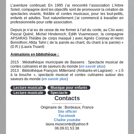
L’aventure continuait. En 1995 j’ai rencontré l’association L’Arbre
Soleil, compagnie dont les objectifs sont de promouvoir la création de
spectacles vivants, théâtre et contes musicaux, pour les tout-petits,
enfants et adultes. Tout naturellement j’ai commencé à travailler en
professionnelle pour cette association.
Depuis je n’ai eu de cesse de me former à l’art du conte, au Clio avec
Pascal Quéré; Michel Hindenoch; Edith Vuarnesson; la compagnie
APSARAS Théâtre (le corps masqué ) avec Agnès Coisnay et Henri
Bonnithon; Afida Tahri ( de la parole au chant, du chant à la parole) »
(D.R.) (Laura Truant)
Animations en bibliothèque :
2015 : Médiathèque municipale de Bassens : Spectacle musical de
contes culinaires et de saveurs du monde (
en savoir plus
)
2013 : Bibliothèque François Mitterrand (Ambarès-et-Lagrave) : « L’ô
à la bouche », spectacle musical et contes culinaires autour des
saveurs du monde (
en savoir plus
)
Lecture musicale
Musique pour enfants
Lecture musicale
Spectacle
Contacts
Originaire de : Bordeaux, France
Site officiel
Facebook
Chaîne youtube
laura.musiconte@yahoo.fr
06.09.01.53.38