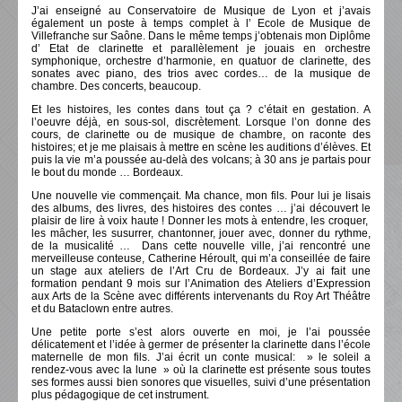
J’ai enseigné au Conservatoire de Musique de Lyon et j’avais
également un poste à temps complet à l’ Ecole de Musique de
Villefranche sur Saône. Dans le même temps j’obtenais mon Diplôme
d’ Etat de clarinette et parallèlement je jouais en orchestre
symphonique, orchestre d’harmonie, en quatuor de clarinette, des
sonates avec piano, des trios avec cordes… de la musique de
chambre. Des concerts, beaucoup.
Et les histoires, les contes dans tout ça ? c’était en gestation. A
l’oeuvre déjà, en sous-sol, discrètement. Lorsque l’on donne des
cours, de clarinette ou de musique de chambre, on raconte des
histoires; et je me plaisais à mettre en scène les auditions d’élèves. Et
puis la vie m’a poussée au-delà des volcans; à 30 ans je partais pour
le bout du monde … Bordeaux.
Une nouvelle vie commençait. Ma chance, mon fils. Pour lui je lisais
des albums, des livres, des histoires des contes … j’ai découvert le
plaisir de lire à voix haute ! Donner les mots à entendre, les croquer,
les mâcher, les susurrer, chantonner, jouer avec, donner du rythme,
de la musicalité … Dans cette nouvelle ville, j’ai rencontré une
merveilleuse conteuse, Catherine Héroult, qui m’a conseillée de faire
un stage aux ateliers de l’Art Cru de Bordeaux. J’y ai fait une
formation pendant 9 mois sur l’Animation des Ateliers d’Expression
aux Arts de la Scène avec différents intervenants du Roy Art Théâtre
et du Bataclown entre autres.
Une petite porte s’est alors ouverte en moi, je l’ai poussée
délicatement et l’idée à germer de présenter la clarinette dans l’école
maternelle de mon fils. J’ai écrit un conte musical: » le soleil a
rendez-vous avec la lune » où la clarinette est présente sous toutes
ses formes aussi bien sonores que visuelles, suivi d’une présentation
plus pédagogique de cet instrument.