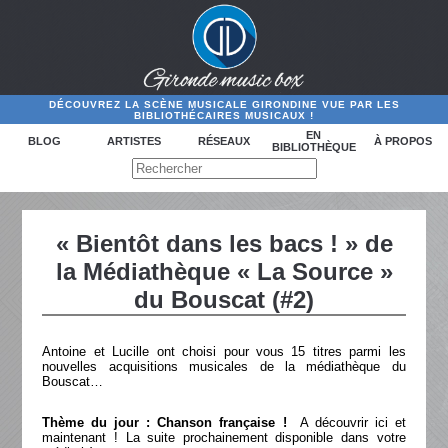
DÉCOUVREZ LA SCÈNE MUSICALE GIRONDINE VUE PAR LES
BIBLIOTHÉCAIRES MUSICAUX !
EN
BLOG
ARTISTES
RÉSEAUX
À PROPOS
BIBLIOTHÈQUE
« Bientôt dans les bacs ! » de
la Médiathèque « La Source »
du Bouscat (#2)
Antoine et Lucille ont choisi pour vous 15 titres parmi les
nouvelles acquisitions musicales de la médiathèque du
Bouscat…
Thème du jour : Chanson française !
A découvrir ici et
maintenant ! La suite prochainement disponible dans votre