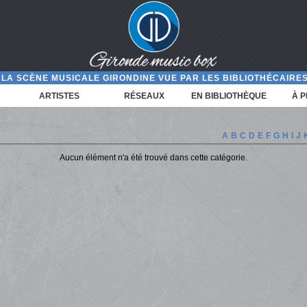
LA SCÈNE MUSICALE GIRONDINE VUE PAR LES BIBLIOTHÉCAIRES
ARTISTES
RÉSEAUX
EN BIBLIOTHÈQUE
À 
A
B
C
D
E
F
G
H
I
J
Aucun élément n'a été trouvé dans cette catégorie.