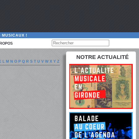
 MUSICAUX !
PROPOS
NOTRE ACTUALITÉ
K
L
M
N
O
P
Q
R
S
T
U
V
W
X
Y
Z