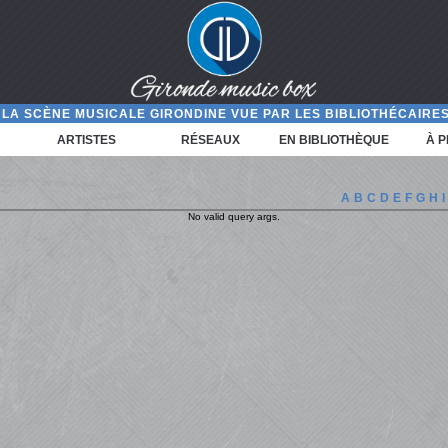
LA SCÈNE MUSICALE GIRONDINE VUE PAR LES BIBLIOTHÉCAIRES
ARTISTES
RÉSEAUX
EN BIBLIOTHÈQUE
À 
A
B
C
D
E
F
G
H
I
No valid query args.