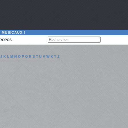
 MUSICAUX !
PROPOS
J
K
L
M
N
O
P
Q
R
S
T
U
V
W
X
Y
Z