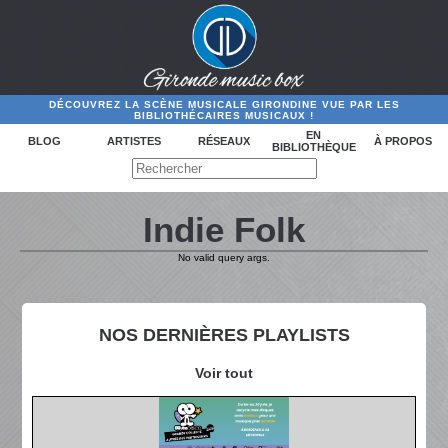
DÉCOUVREZ LA SCÈNE MUSICALE GIRONDINE VUE PAR LES
BIBLIOTHÉCAIRES MUSICAUX !
EN
BLOG
ARTISTES
RÉSEAUX
À PROPOS
BIBLIOTHÈQUE
Indie Folk
No valid query args.
NOS DERNIÈRES PLAYLISTS
Voir tout