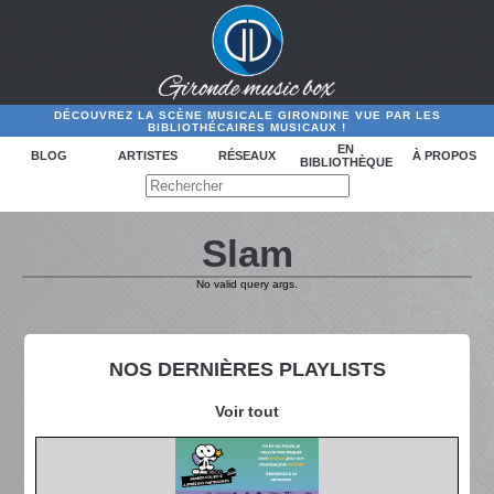
DÉCOUVREZ LA SCÈNE MUSICALE GIRONDINE VUE PAR LES
BIBLIOTHÉCAIRES MUSICAUX !
EN
BLOG
ARTISTES
RÉSEAUX
À PROPOS
BIBLIOTHÈQUE
Slam
No valid query args.
NOS DERNIÈRES PLAYLISTS
Voir tout