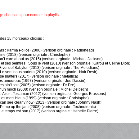
ge ci-dessus pour écouter la playlist !
e des 15 morceaux choisis :
ars : Karma Police (2006) (verison orginale : Radiohead)
line (2018) (verison orginale : Christophe)
on’t care about us (2015) (verison orginale : Michael Jackson)
 et ses peintres : Sous le vent (2010) (verison orginale : Garou et Céline Dion)
Rivers of Babylon (2013) (verison orginale : The Melodians)
Le vent nous portera (2010) (verison orginale : Noir Desir)
lse matters (2017) (verison orginale : Metallica)
les amoureux (1997) (verison orginale : Joe Dassin)
es ain’t shit (2005) (verison orginale : Dr Dre)
ur un moch (2008) (verison orginale : Michel Delpech)
Azor : Testaman (2012) (verison orginale : Georges Brassens)
Les mots bleus (1999) (verison orginale : Christophe)
I can see clearly now (2013) (verison orginale : Johnny Nash)
: Pump up the jam (2008) (verison orginale : Technotronic)
e temps est bon (2017) (verison orginale : Isabelle Pierre)