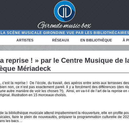
LA SCÈNE MUSICALE GIRONDINE VUE PAR LES BIBLIOTHÉCAIRES
ARTISTES
RÉSEAUX
EN BIBLIOTHÈQUE
À 
la reprise ! » par le Centre Musique de l
hèque Mériadeck
 c’est la reprise ! De l’école, du travail, des apéros entre amis aux terrasses des
bien non, ce n’est pas exactement pareil. Il y a forcément des différences (des rè
une autre manière de voir les choses ?!). Ainsi, en va-t-il de l’art de la reprise e
original. Illustration en 15 morceaux choisis.
 de la bibliothèque musicale attend impatiemment la réouverture, elle en profite p
icales, faire le plein de nouveautés, préparer la programmation culturelle de 2021
ans les bacs…