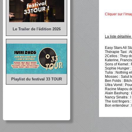
Cliquer sur l’ima
Le Trailer de l'édition 2026
La liste détaillé
Easy Stars All St
Thérapie Taxi : A
2Cellos : They d
Katerine, Francis
Sons of Kemet : 
Sophie Hunger : 
Tulia : Nothing e
Miossec : Salut 
Playlist du festival 33 TOUR
Ben Folds : Bitch
Ultra Vomit : Po
Racine Mapou de 
Alain Bashung : 
Nancy Sinatra : 
The lost fingers 
Bon entendeur : L