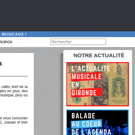
 MUSICAUX !
PROPOS
NOTRE ACTUALITÉ
a
 cafés, bref de la
gles en plus, des
n musique, plus ou
our vous concocter
, classer et trier